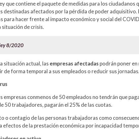
Ley que contiene el paquete de medidas para los ciudadanos 
s destinadas afectados por la pérdida de poder adquisitivo. 
 para hacer frente al impacto económico y social del COVID-
situación de crisis.
-ley 8/2020
 situación actual, las
empresas afectadas
podrán poner en
r de forma temporal a sus empleados o reducir sus jornadas
irus
las empresas conmenos de 50 empleados no tendrán que pagar 
 de 50 trabajadores, pagarán el 25% de las cuotas.
to o contagio de las personas trabajadoras como consecuenc
 (a efectos de la prestación económica por incapacidad tempor
jadores en activo