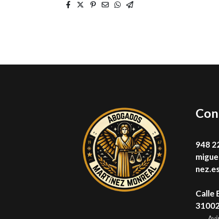
Con
948 2
migue
nez.e
Calle 
31002 
Avi