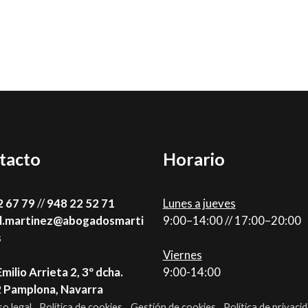
tacto
Horario
2 67 79
//
948 22 52 71
Lunes a jueves
l.martinez@abogadosmarti
9:00–14:00 // 17:00–20:00
s
Viernes
Emilio Arrieta 2, 3º dcha.
9:00-14:00
Pamplona, Navarra ‎
so legal
Política de cookies
Gestión de cookies
Política de privaci